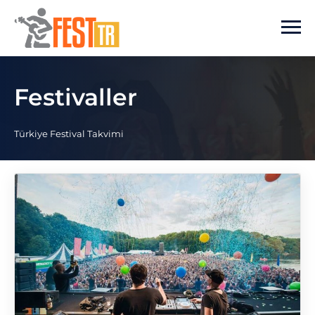
Ana içeriğe atla
Festivaller
Türkiye Festival Takvimi