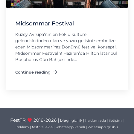
Midsommar Festival
Kuzey Avrupa’nın en köklü kültürel
geleneklerinden olan ve yazın gelişini sembolize
eden Midsommar Yaz Dönümü festival konsepti,
Midsommar Festival 9 Haziran’da Hilton İstanbul
Bosphorus Gün Bahçesi’nde…
Continue reading
"Midsommar Festival"
FestTR
2018-2026 |
blog
|
gizlilik
|
hakkımızda
|
iletişim
|
reklam
|
festival ekle
|
whatsapp kanalı
|
whatsapp grubu