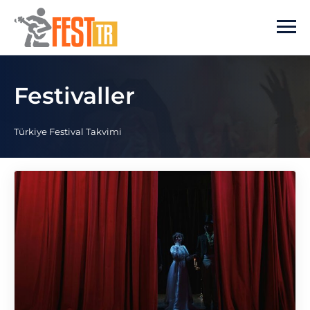
Ana içeriğe atla
Festivaller
Türkiye Festival Takvimi