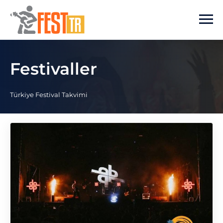
Ana içeriğe atla
Festivaller
Türkiye Festival Takvimi