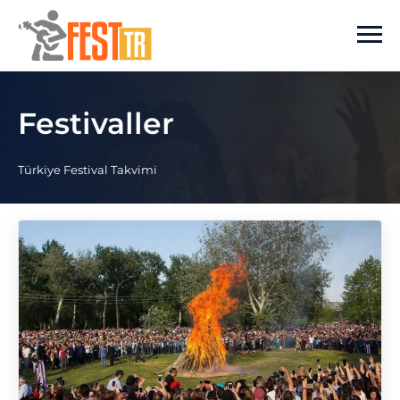
Ana içeriğe atla
Festivaller
Türkiye Festival Takvimi