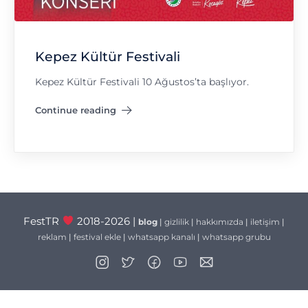
Kepez Kültür Festivali
Kepez Kültür Festivali 10 Ağustos’ta başlıyor.
Continue reading
"Kepez Kültür Festivali"
FestTR
2018-2026 |
blog
|
gizlilik
|
hakkımızda
|
iletişim
|
reklam
|
festival ekle
|
whatsapp kanalı
|
whatsapp grubu