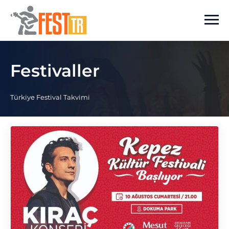
Ana içeriğe atla
Festivaller
Türkiye Festival Takvimi