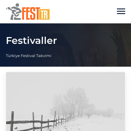
Ana içeriğe atla
Festivaller
Türkiye Festival Takvimi