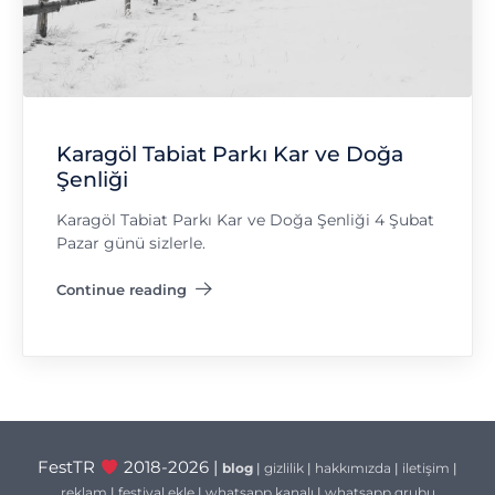
Karagöl Tabiat Parkı Kar ve Doğa
Şenliği
Karagöl Tabiat Parkı Kar ve Doğa Şenliği 4 Şubat
Pazar günü sizlerle.
Continue reading
"Karagöl Tabiat Parkı Kar ve Doğa Şenliği"
FestTR
2018-2026 |
blog
|
gizlilik
|
hakkımızda
|
iletişim
|
reklam
|
festival ekle
|
whatsapp kanalı
|
whatsapp grubu