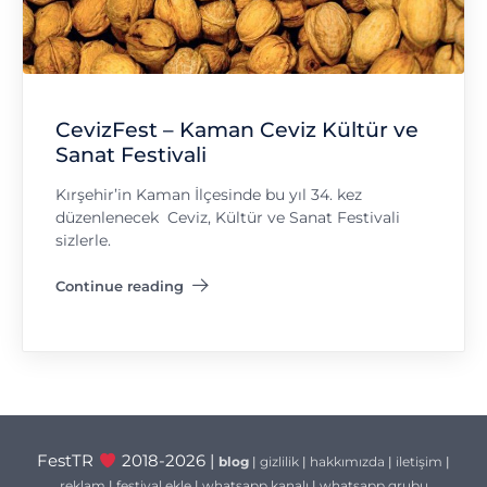
CevizFest – Kaman Ceviz Kültür ve
Sanat Festivali
Kırşehir’in Kaman İlçesinde bu yıl 34. kez
düzenlenecek Ceviz, Kültür ve Sanat Festivali
sizlerle.
Continue reading
"CevizFest – Kaman Ceviz Kültür ve Sanat Festivali"
FestTR
2018-2026 |
blog
|
gizlilik
|
hakkımızda
|
iletişim
|
reklam
|
festival ekle
|
whatsapp kanalı
|
whatsapp grubu