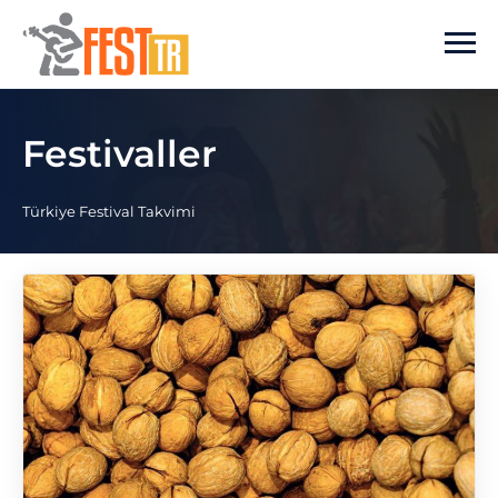
Ana içeriğe atla
Festivaller
Türkiye Festival Takvimi