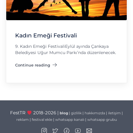
Kadın Emeği Festivali
9. Kadın Emeği FestivaliEylül ayında Çankaya
Belediyesi Uğur Mumcu Parkı’nda düzenlenecek.
Continue reading
"Kadın Emeği Festivali"
FestTR
2018-2026 |
blog
|
gizlilik
|
hakkımızda
|
iletişim
|
reklam
|
festival ekle
|
whatsapp kanalı
|
whatsapp grubu