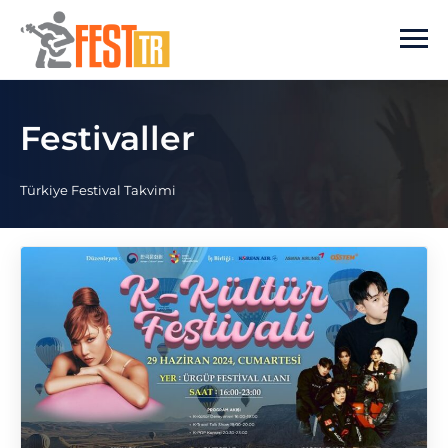
Ana içeriğe atla
Festivaller
Türkiye Festival Takvimi