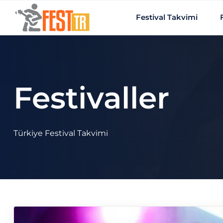
Ana içeriğe atla
Festival Takvimi
Festivaller
Türkiye Festival Takvimi