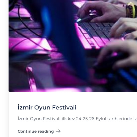
İzmir Oyun Festivali
İzmir Oyun Festivali ilk kez 24-25-26 Eylül tarihlerinde İ
Continue reading
"İzmir Oyun Festivali"