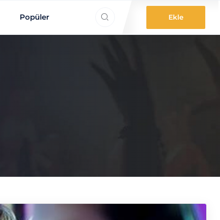
ne aradınız?
Popüler
Ekle