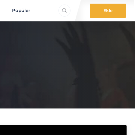
ne aradınız?
Popüler
Ekle