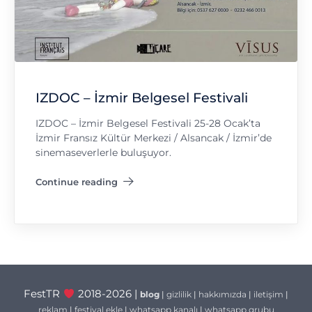
IZDOC – İzmir Belgesel Festivali
IZDOC – İzmir Belgesel Festivali 25-28 Ocak’ta
İzmir Fransız Kültür Merkezi / Alsancak / İzmir’de
sinemaseverlerle buluşuyor.
Continue reading
"IZDOC – İzmir Belgesel Festivali"
FestTR
2018-2026 |
blog
|
gizlilik
|
hakkımızda
|
iletişim
|
reklam
|
festival ekle
|
whatsapp kanalı
|
whatsapp grubu