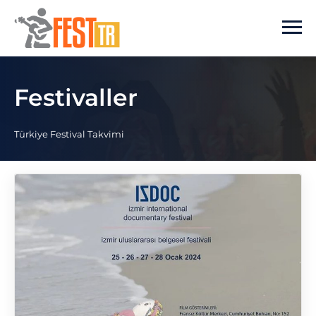
Ana içeriğe atla
Festivaller
Türkiye Festival Takvimi