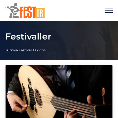
Ana içeriğe atla
Festivaller
Türkiye Festival Takvimi