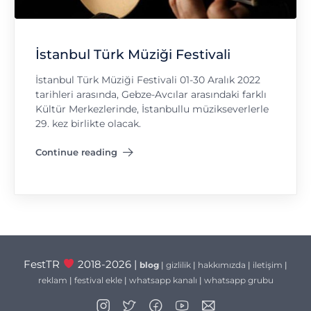
İstanbul Türk Müziği Festivali
İstanbul Türk Müziği Festivali 01-30 Aralık 2022
tarihleri arasında, Gebze-Avcılar arasındaki farklı
Kültür Merkezlerinde, İstanbullu müzikseverlerle
29. kez birlikte olacak.
Continue reading
"İstanbul Türk Müziği Festivali"
FestTR
2018-2026 |
blog
|
gizlilik
|
hakkımızda
|
iletişim
|
reklam
|
festival ekle
|
whatsapp kanalı
|
whatsapp grubu