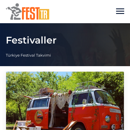
Ana içeriğe atla
Festivaller
Türkiye Festival Takvimi