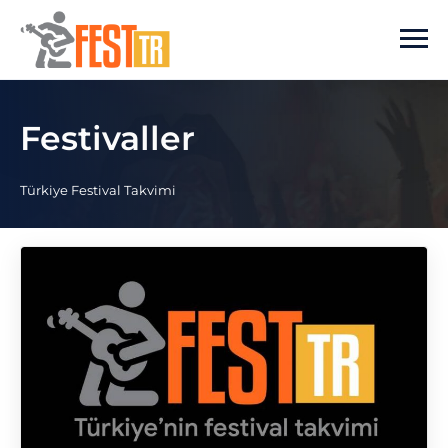
Ana içeriğe atla
Festivaller
Türkiye Festival Takvimi