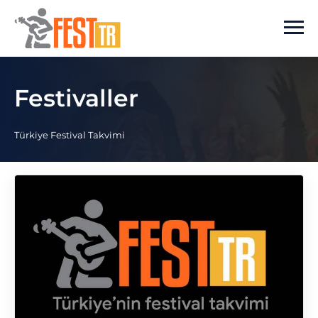
Ana içeriğe atla
Festivaller
Türkiye Festival Takvimi