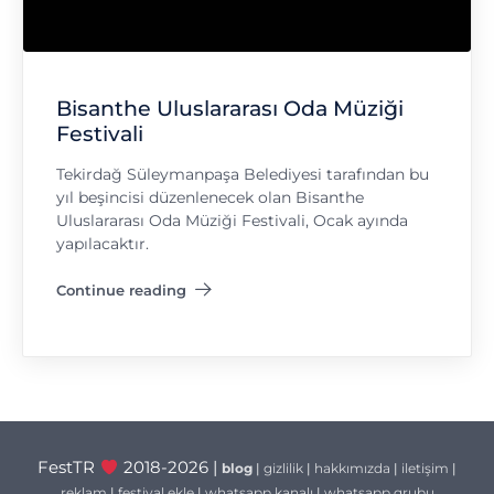
Bisanthe Uluslararası Oda Müziği
Festivali
Tekirdağ Süleymanpaşa Belediyesi tarafından bu
yıl beşincisi düzenlenecek olan Bisanthe
Uluslararası Oda Müziği Festivali, Ocak ayında
yapılacaktır.
Continue reading
"Bisanthe Uluslararası Oda Müziği Festivali"
FestTR
2018-2026 |
blog
|
gizlilik
|
hakkımızda
|
iletişim
|
reklam
|
festival ekle
|
whatsapp kanalı
|
whatsapp grubu