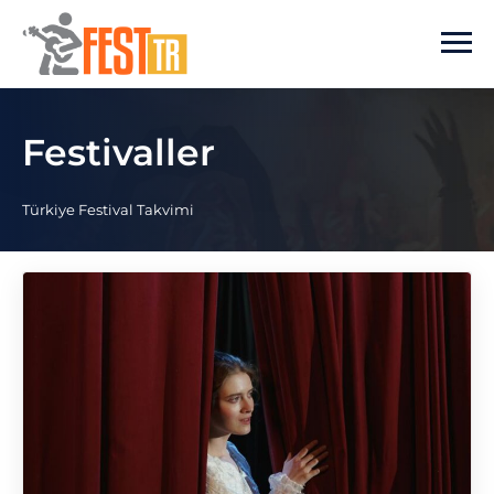
Ana içeriğe atla
Festivaller
Türkiye Festival Takvimi