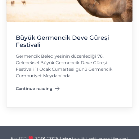
Büyük Germencik Deve Güreşi
Festivali
Germencik Belediyesinin düzenlediği 76.
Geleneksel Büyük Germencik Deve Güreşi
Festivali 11 Ocak Cumartesi günü Germencik
Cumhuriyet Meydanı’nda.
Continue reading
"Büyük Germencik Deve Güreşi Festivali"
FestTR
2018-2026 |
blog
|
gizlilik
|
hakkımızda
|
iletişim
|