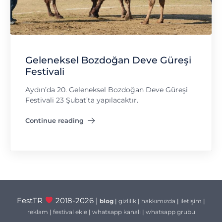
Geleneksel Bozdoğan Deve Güreşi
Festivali
Aydın’da 20. Geleneksel Bozdoğan Deve Güreşi
Festivali 23 Şubat’ta yapılacaktır.
Continue reading
"Geleneksel Bozdoğan Deve Güreşi Festivali"
FestTR
2018-2026 |
blog
|
gizlilik
|
hakkımızda
|
iletişim
|
reklam
|
festival ekle
|
whatsapp kanalı
|
whatsapp grubu