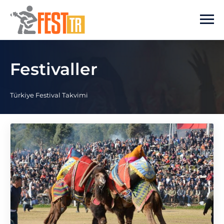
Ana içeriğe atla
Festivaller
Türkiye Festival Takvimi