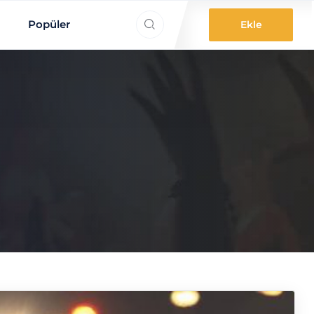
ne aradınız?
Popüler
Ekle