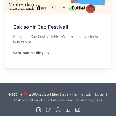
Eskişehir Caz Festivali
Eskişehir Caz Festivali Ekim’de müzikseverlerle
buluşuyor.
Continue reading
"Eskişehir Caz Festivali"
FestTR
2018-2026 |
blog
|
gizlilik
|
hakkımızda
|
iletişim
|
reklam
|
festival ekle
|
whatsapp kanalı
|
whatsapp grubu