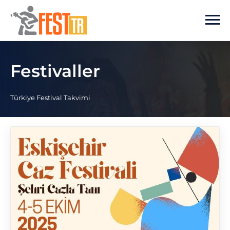
Ana içeriğe atla
Festivaller
Türkiye Festival Takvimi