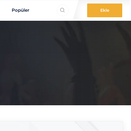
ne aradınız?
Popüler
Ekle