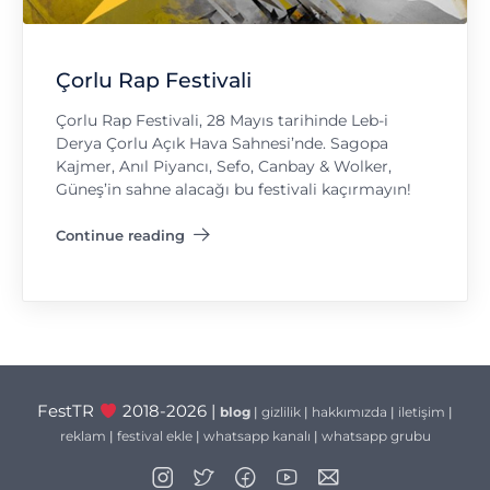
Çorlu Rap Festivali
Çorlu Rap Festivali, 28 Mayıs tarihinde Leb-i
Derya Çorlu Açık Hava Sahnesi’nde. Sagopa
Kajmer, Anıl Piyancı, Sefo, Canbay & Wolker,
Güneş’in sahne alacağı bu festivali kaçırmayın!
Continue reading
"Çorlu Rap Festivali"
FestTR
2018-2026 |
blog
|
gizlilik
|
hakkımızda
|
iletişim
|
reklam
|
festival ekle
|
whatsapp kanalı
|
whatsapp grubu