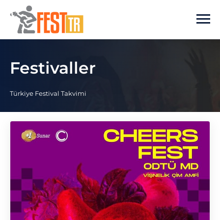
Ana içeriğe atla
Festivaller
Türkiye Festival Takvimi