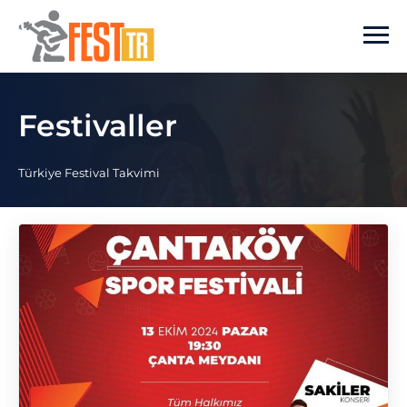
Ana içeriğe atla
Festivaller
Türkiye Festival Takvimi