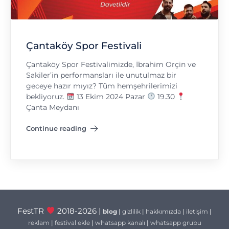
Çantaköy Spor Festivali
Çantaköy Spor Festivalimizde, İbrahim Orçin ve
Sakiler’in performansları ile unutulmaz bir
geceye hazır mıyız? Tüm hemşehrilerimizi
bekliyoruz.
13 Ekim 2024 Pazar
19.30
Çanta Meydanı
Continue reading
"Çantaköy Spor Festivali"
FestTR
2018-2026 |
blog
|
gizlilik
|
hakkımızda
|
iletişim
|
reklam
|
festival ekle
|
whatsapp kanalı
|
whatsapp grubu