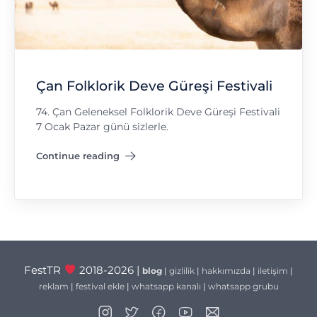
Çan Folklorik Deve Güreşi Festivali
74. Çan Geleneksel Folklorik Deve Güreşi Festivali
7 Ocak Pazar günü sizlerle.
Continue reading
"Çan Folklorik Deve Güreşi Festivali"
FestTR
2018-2026 |
blog
|
gizlilik
|
hakkımızda
|
iletişim
|
reklam
|
festival ekle
|
whatsapp kanalı
|
whatsapp grubu