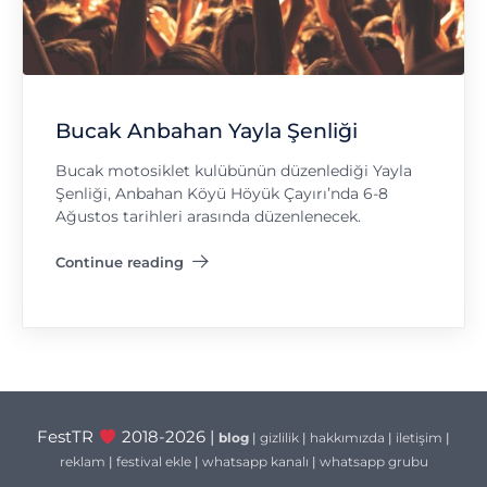
Bucak Anbahan Yayla Şenliği
Bucak motosiklet kulübünün düzenlediği Yayla
Şenliği, Anbahan Köyü Höyük Çayırı’nda 6-8
Ağustos tarihleri arasında düzenlenecek.
Continue reading
"Bucak Anbahan Yayla Şenliği"
FestTR
2018-2026 |
blog
|
gizlilik
|
hakkımızda
|
iletişim
|
reklam
|
festival ekle
|
whatsapp kanalı
|
whatsapp grubu