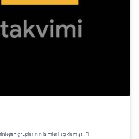
inleşen gruplarının isimleri açıklamıştı. 11