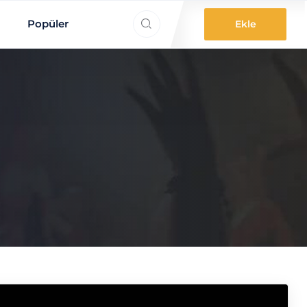
ne aradınız?
Popüler
Ekle