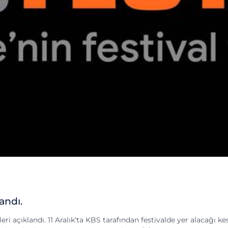
andı.
ri açıklandı. 11 Aralık‘ta KBS tarafından festivalde yer alacağı kes