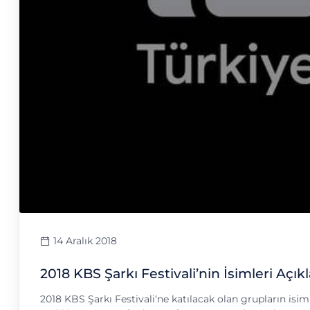
14 Aralık 2018
2018 KBS Şarkı Festivali’nin İsimleri Açıkl
2018 KBS Şarkı Festivali‘ne katılacak olan grupların isimle