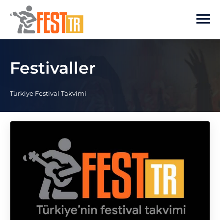
Ana içeriğe atla
Festivaller
Türkiye Festival Takvimi