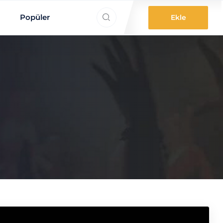
ne aradınız?
Popüler
Ekle