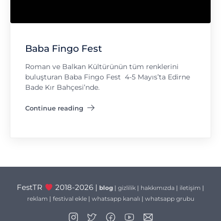
Baba Fingo Fest
Roman ve Balkan Kültürünün tüm renklerini
buluşturan Baba Fingo Fest 4-5 Mayıs’ta Edirne
Bade Kır Bahçesi’nde.
Continue reading
"Baba Fingo Fest"
FestTR
2018-2026 |
blog
|
gizlilik
|
hakkımızda
|
iletişim
|
reklam
|
festival ekle
|
whatsapp kanalı
|
whatsapp grubu