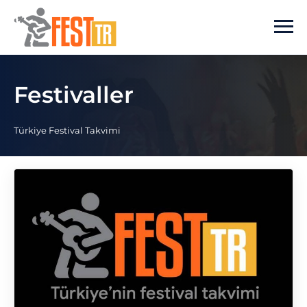
Ana içeriğe atla
Festivaller
Türkiye Festival Takvimi