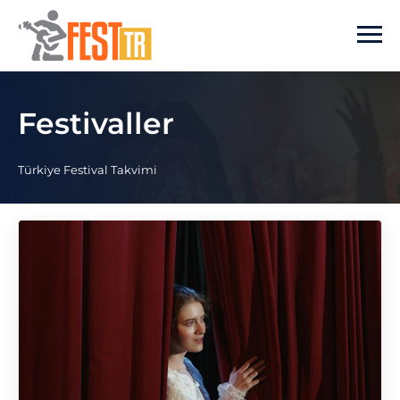
Ana içeriğe atla
Festivaller
Türkiye Festival Takvimi