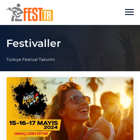
Ana içeriğe atla
Festivaller
Türkiye Festival Takvimi