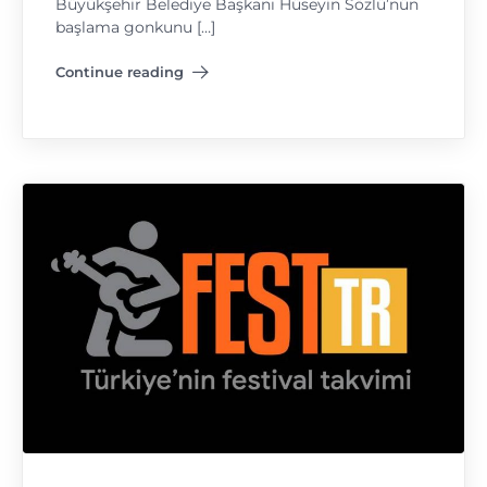
Büyükşehir Belediye Başkanı Hüseyin Sözlü’nün
başlama gonkunu […]
Continue reading
"Festival’de Sıla Rüzgarı"