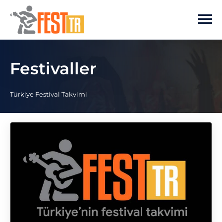
Ana içeriğe atla
Festivaller
Türkiye Festival Takvimi