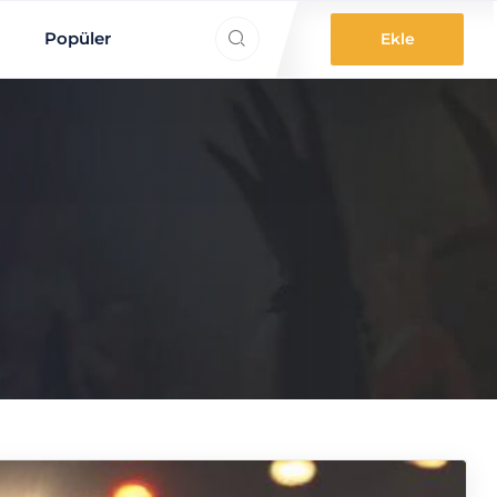
ne aradınız?
Popüler
Ekle