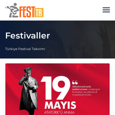
Ana içeriğe atla
Festivaller
Türkiye Festival Takvimi