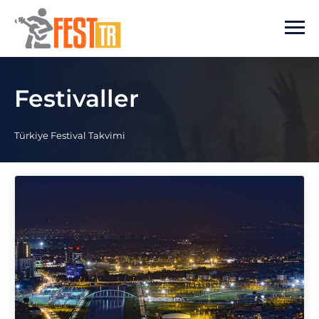
Ana içeriğe atla
Festivaller
Türkiye Festival Takvimi