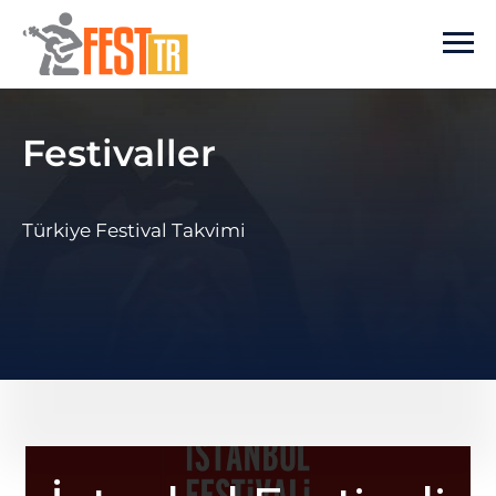
Ana içeriğe atla
Festivaller
Türkiye Festival Takvimi