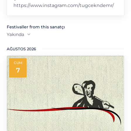
sitesi
https://www.instagram.com/tugcekndemr/
Festivaller from this sanatçı
Yakında
Tarih
AĞUSTOS 2026
seç.
CUM
7