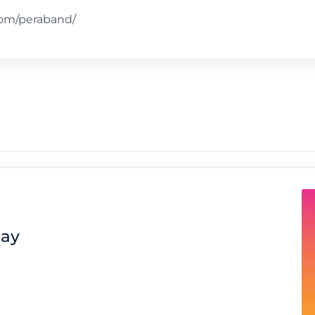
com/peraband/
tay