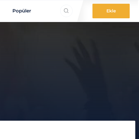
ne aradınız?
Popüler
Ekle