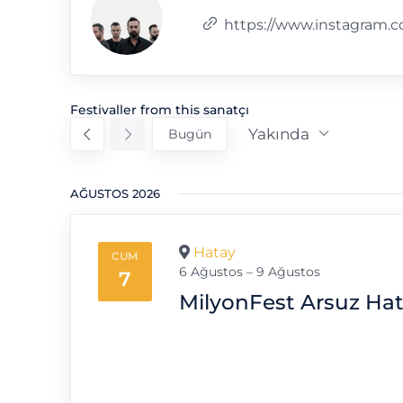
Web
https://www.instagram.
sitesi
Festivaller from this sanatçı
Yakında
Bugün
Tarih
seç.
AĞUSTOS 2026
Hatay
CUM
6 Ağustos – 9 Ağustos
7
MilyonFest Arsuz Ha