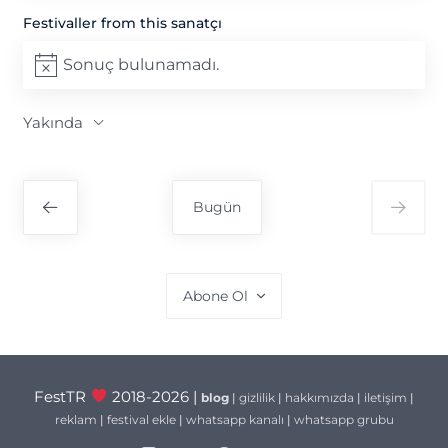
Festivaller from this sanatçı
Sonuç bulunamadı.
Notice
Yakında
Tarih
seç.
Bugün
Abone Ol
FestTR
2018-2026 |
blog
|
gizlilik
|
hakkımızda
|
iletişim
|
reklam
|
festival ekle
|
whatsapp kanalı
|
whatsapp grubu