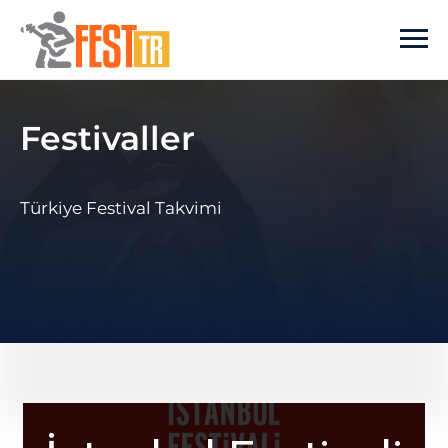
Ana içeriğe atla
Festivaller
Türkiye Festival Takvimi