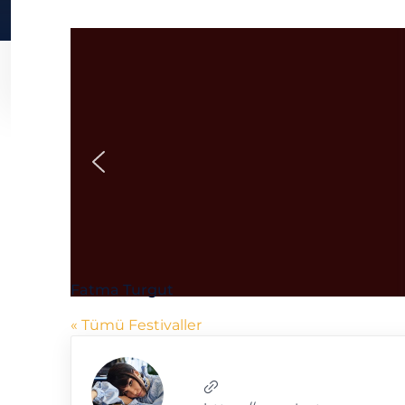
Fatma Turgut
« Tümü Festivaller
Web