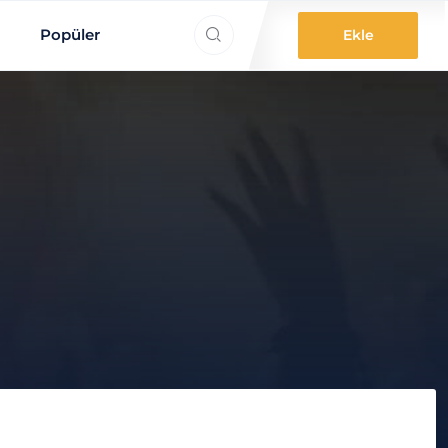
ne aradınız?
Popüler
Ekle