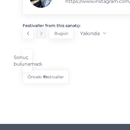
sitesi
https://www.instagram.com/
Festivaller from this sanatçı
Yakında
Bugün
Tarih
seç.
Sonuç
Notice
bulunamadı.
Önceki
Festivaller