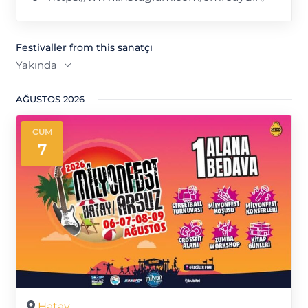
sitesi
Festivaller from this sanatçı
Yakında
Tarih
AĞUSTOS 2026
seç.
CUM
7
Hatay