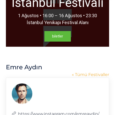
İstanbul Festivali
1 Ağustos • 16:00 – 16 Ağustos • 23:30
İstanbul Yenikapı Festival Alanı
biletler
Emre Aydın
« Tümü Festivaller
Web
https://www.instagram.com/emreaydin/