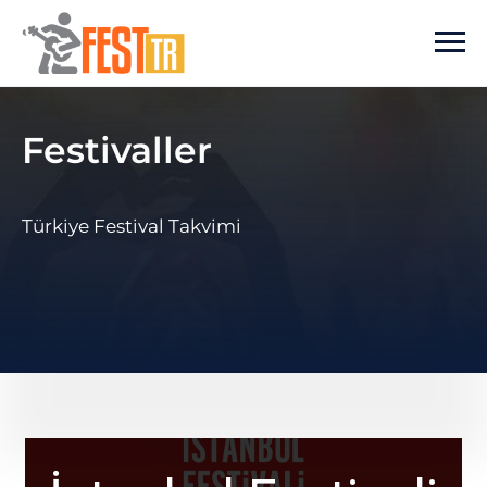
Ana içeriğe atla
Festivaller
Türkiye Festival Takvimi