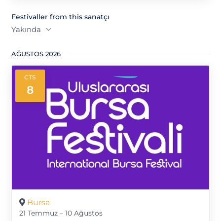
Festivaller from this sanatçı
Yakında
Tarih
AĞUSTOS 2026
seç.
CTS
8
Bursa
21 Temmuz – 10 Ağustos