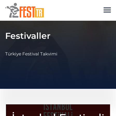
Ana içeriğe atla
Festivaller
Türkiye Festival Takvimi