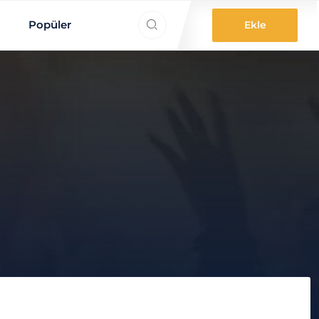
ne aradınız?
Popüler
Ekle