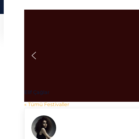
Elif Çağlar
« Tümü Festivaller