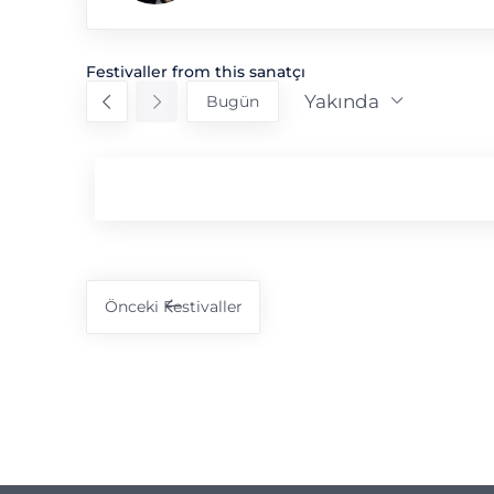
Festivaller from this sanatçı
Yakında
Bugün
Tarih
seç.
Önceki
Festivaller