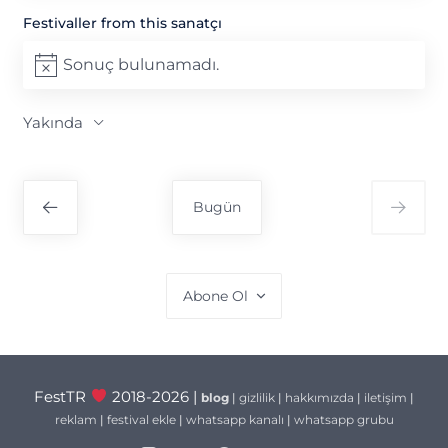
Festivaller from this sanatçı
Sonuç bulunamadı.
Notice
Yakında
Tarih
seç.
Bugün
Abone Ol
FestTR
2018-2026 |
blog
|
gizlilik
|
hakkımızda
|
iletişim
|
reklam
|
festival ekle
|
whatsapp kanalı
|
whatsapp grubu