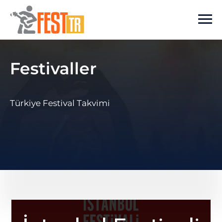
Ana içeriğe atla
Festivaller
Türkiye Festival Takvimi