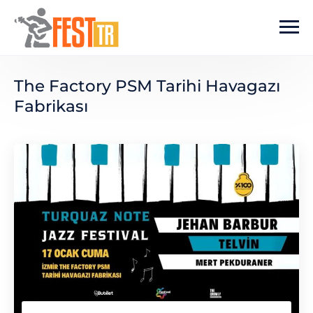
Ana içeriğe atla
The Factory PSM Tarihi Havagazı
Fabrikası