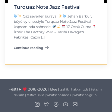
Turquaz Note Jazz Festival
Caz severler buraya!
Jehan Barbur,
büyüleyici sesiyle Turquaz Note Jazz Festival
kapsamında sahnede!
17 Ocak Cuma
İzmir The Factory PSM – Tarihi Havagazı
Fabrikası Cazın […]
Continue reading
"Turquaz Note Jazz Festival"
FestTR
2018-2026 |
blog
|
gizlilik
|
hakkımızda
|
iletişim
|
reklam
|
festival ekle
|
whatsapp kanalı
|
whatsapp grubu