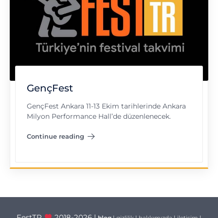
GençFest
GençFest Ankara 11-13 Ekim tarihlerinde Ankara
Milyon Performance Hall’de düzenlenecek.
Continue reading
"GençFest"
FestTR
2018-2026 |
blog
|
gizlilik
|
hakkımızda
|
iletişim
|