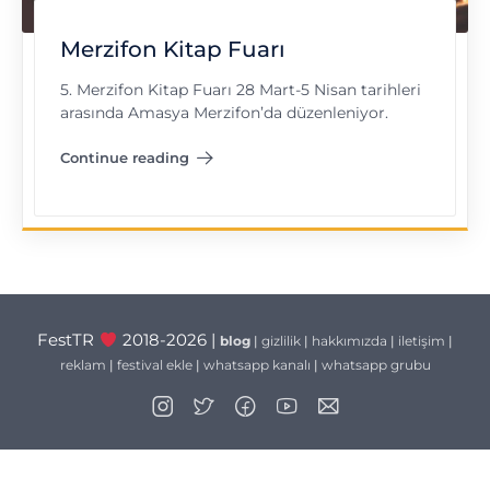
Merzifon Kitap Fuarı
5. Merzifon Kitap Fuarı 28 Mart-5 Nisan tarihleri
arasında Amasya Merzifon’da düzenleniyor.
Continue reading
"Merzifon Kitap Fuarı"
FestTR
2018-2026 |
blog
|
gizlilik
|
hakkımızda
|
iletişim
|
reklam
|
festival ekle
|
whatsapp kanalı
|
whatsapp grubu