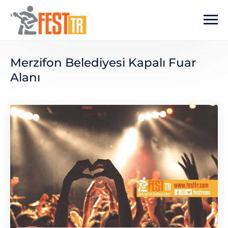
Ana içeriğe atla
Merzifon Belediyesi Kapalı Fuar
Alanı