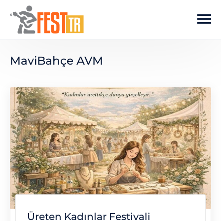
Ana içeriğe atla
MaviBahçe AVM
Üreten Kadınlar Festivali