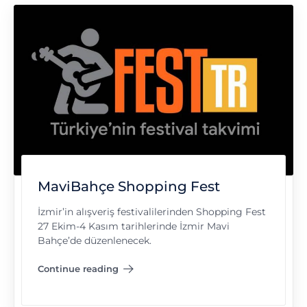
MaviBahçe Shopping Fest
İzmir’in alışveriş festivalilerinden Shopping Fest
27 Ekim-4 Kasım tarihlerinde İzmir Mavi
Bahçe’de düzenlenecek.
Continue reading
"MaviBahçe Shopping Fest"