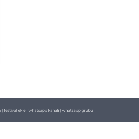
m
|
festival ekle
|
whatsapp kanalı
|
whatsapp grubu