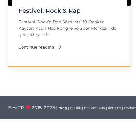
Festivol: Rock & Rap
Festivol: Rock’n Rap Sömestri 19 Ocak’ta
Kayseri Kadir Has Kongre ve Spor Merkezi’nde
gerçekleşecek.
Continue reading
"Festivol: Rock & Rap"
FestTR
2018-2026 |
blog
|
gizlilik
|
hakkımızda
|
iletişim
|
rekla