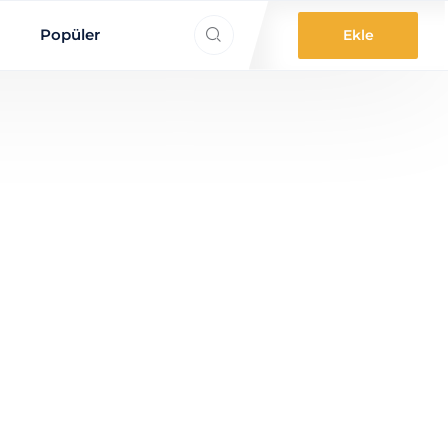
ne aradınız?
Popüler
Ekle